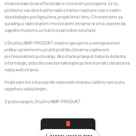
stranice kako bi se informirale o otvorenim pozicijama. Uz to,
potičemo vas da istražite naše stranice i saznate više o našim
dosadašnjim postignućima, projektima i timu. Otvoreni smo za
suradnju s talentiranim i motiviranim ženama te smo uvjereni da
zajedno možemo ostvariti izvanredne rezultate.
U Društvu NMP-PRODUKT snažno vjerujemo u ravnopravnost
prilika i spremni smo pružiti podršku ženama u njihovom
profesionalnom putovanju. Ako imate pitanja ili trebate dodatne
informacije, slobodno nas kontaktirajte putem kontakt obrasca na
našoj web stranici.
Hvala vam što ste posjetile našu web stranicu i želimo vam puno
uspjeha u vašoj karijeri.
S poštovanjem, Društvo NMP-PRODUKT