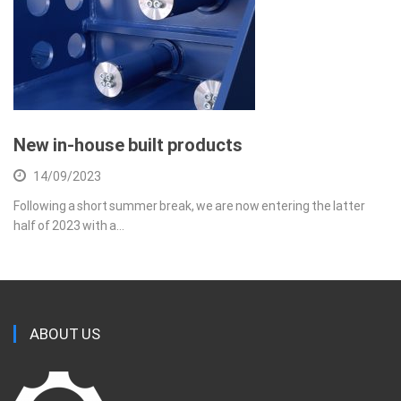
New in-house built products
14/09/2023
Following a short summer break, we are now entering the latter
half of 2023 with a…
ABOUT US