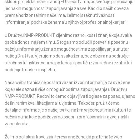
sklopu projekta financiranog EU sredstvima, posvećuje promicanju
zapošljavanju
jednakih mogućnosti zapošljavanja za sve. Kao dio naših obveza
žena
prema horizontalnim načelima, želimo istaknuti važnost
informiranja i podrške ženama u njihovoj profesionalnoj karijeri.
U Društvu NMP-PRODUKT cijenimo raznolikost i znanje koje svaka
osoba donosi našem timu. Stoga smo odlučili posvetiti posebnu
pažnju informiranju žena o mogućnostima zapošljavanja unutar
našeg Društva. Vjerujemo da svaka žena, bez obzira na područje
stručnosti ili iskustvo, ima potencijal postići izvanredne rezultate i
pridonijeti našem uspjehu.
Naša web stranica će postati važan izvor informacija za sve žene
koje žele saznati više o mogućnostima zapošljavanja u Društvu
NMP-PRODUKT. Redovito ćemo objavljivati oglase za posao, s jasno
definiranim kvalifikacijama i uvjetima. Također, pružit ćemo
detaljne informacije o našoj tvrtki, našim vrijednostima i kulturi te
načinima na koje podržavamo osobni i profesionalni razvoj naših
zaposlenika.
Želimo potaknuti sve zainteresirane žene da prate naše web