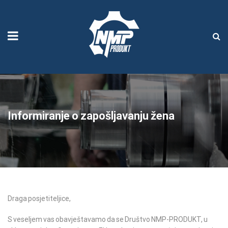
Informiranje o zapošljavanju žena
Informiranje
Draga posjetiteljice,
o
S veseljem vas obavještavamo da se Društvo NMP-PRODUKT, u